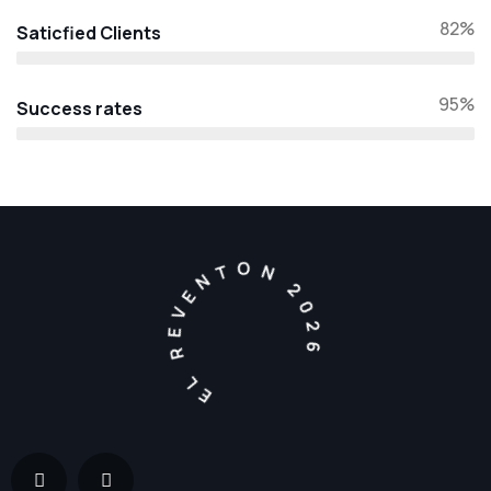
82%
Saticfied Clients
95%
Success rates
EL REVENTON 2026