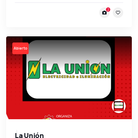
2
Open
La Unión