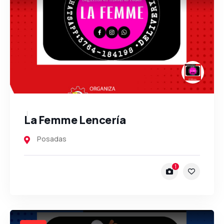
La Femme Lencería
Posadas
1