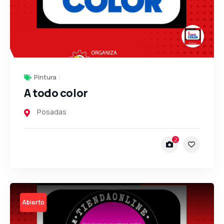
Pintura
A todo color
Posadas
2
Open