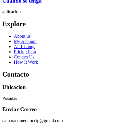
Cuando se tenga
aplicación
Explore
About us
My Account
All Listings
Pricing Plan
Contact Us
How It Work
Contacto
Ubicacion
Posadas
Enviar Correo
camaracomercioccip@gmail.com