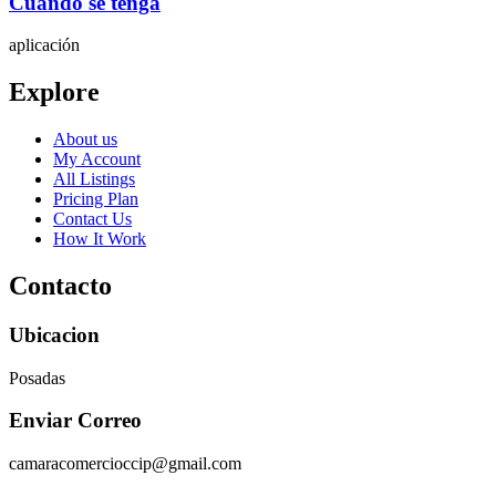
Cuando se tenga
aplicación
Explore
About us
My Account
All Listings
Pricing Plan
Contact Us
How It Work
Contacto
Ubicacion
Posadas
Enviar Correo
camaracomercioccip@gmail.com