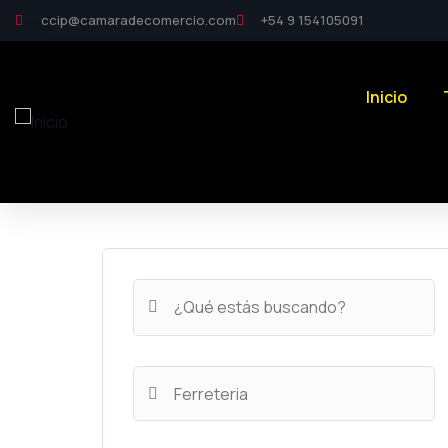
ccip@camaradecomercio.com
+54 9 154105091
Inicio