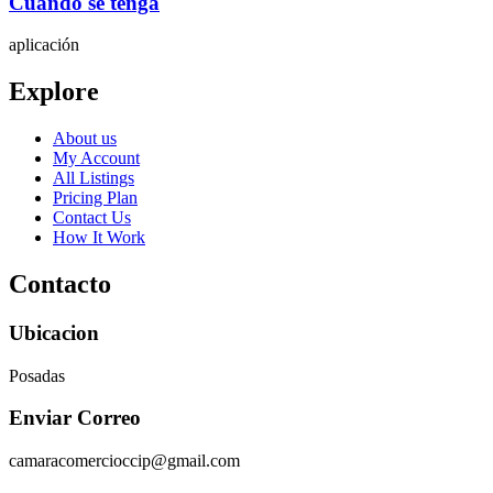
Cuando se tenga
aplicación
Explore
About us
My Account
All Listings
Pricing Plan
Contact Us
How It Work
Contacto
Ubicacion
Posadas
Enviar Correo
camaracomercioccip@gmail.com