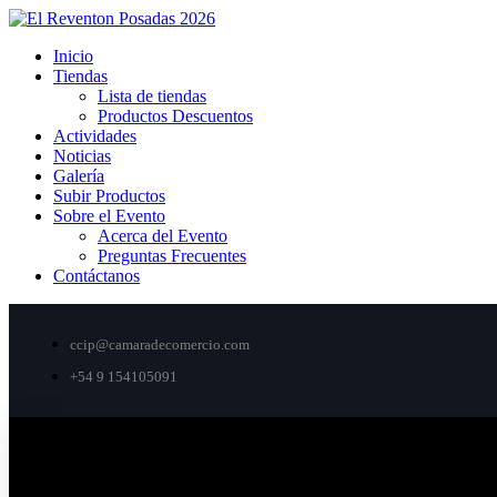
Inicio
Tiendas
Lista de tiendas
Productos Descuentos
Actividades
Noticias
Galería
Subir Productos
Sobre el Evento
Acerca del Evento
Preguntas Frecuentes
Contáctanos
ccip@camaradecomercio.com
+54 9 154105091