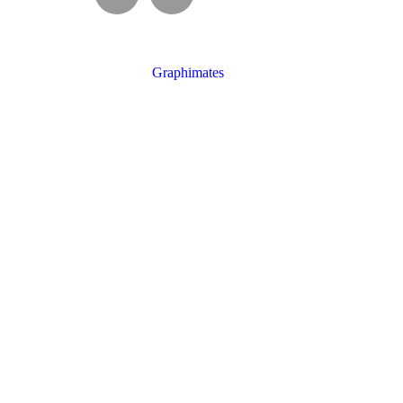
on2026 Dirección: Posadas, Misiones / Plaza San Martín –>
Entrada: libre y gratuita sin reserva previa
Elaborado por:
Graphimates