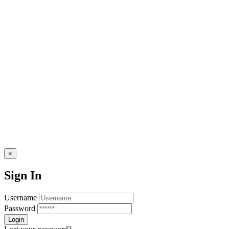
© ElRevent
×
Sign In
Username
Password