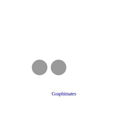
on2026 Dirección: Posadas, Misiones / Plaza San Martín –>
Entrada: libre y gratuita sin reserva previa
Elaborado por:
Graphimates