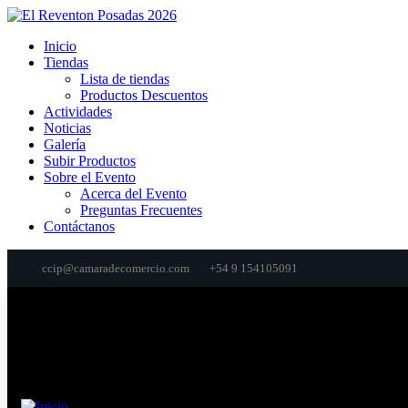
Inicio
Tiendas
Lista de tiendas
Productos Descuentos
Actividades
Noticias
Galería
Subir Productos
Sobre el Evento
Acerca del Evento
Preguntas Frecuentes
Contáctanos
ccip@camaradecomercio.com
+54 9 154105091