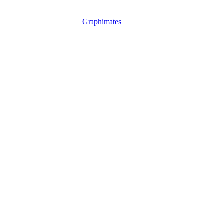
on2026 Dirección: Posadas, Misiones / Plaza San Martín –>
Entrada: libre y gratuita sin reserva previa
Elaborado por:
Graphimates