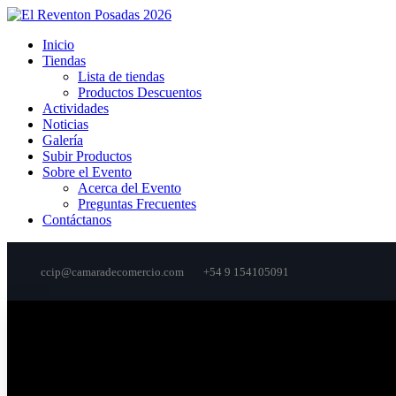
Inicio
Tiendas
Lista de tiendas
Productos Descuentos
Actividades
Noticias
Galería
Subir Productos
Sobre el Evento
Acerca del Evento
Preguntas Frecuentes
Contáctanos
ccip@camaradecomercio.com
+54 9 154105091