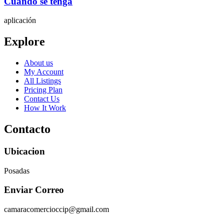
Cuando se tenga
aplicación
Explore
About us
My Account
All Listings
Pricing Plan
Contact Us
How It Work
Contacto
Ubicacion
Posadas
Enviar Correo
camaracomercioccip@gmail.com