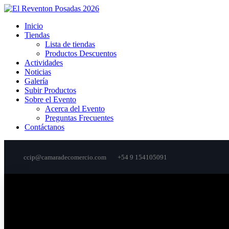
Inicio
Tiendas
Lista de tiendas
Productos Descuentos
Actividades
Noticias
Galería
Subir Productos
Sobre el Evento
Acerca del Evento
Preguntas Frecuentes
Contáctanos
ccip@camaradecomercio.com
+54 9 154105091