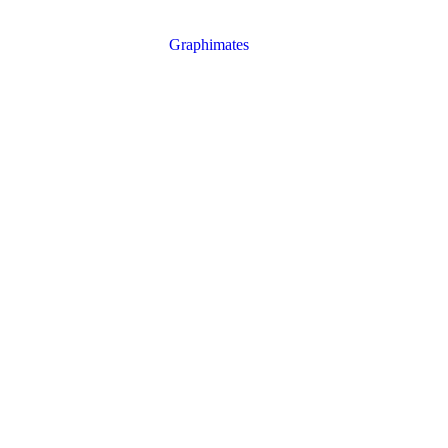
on2026 Dirección: Posadas, Misiones / Plaza San Martín –>
Entrada: libre y gratuita sin reserva previa
Elaborado por:
Graphimates