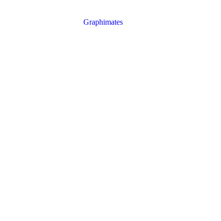
on2026 Dirección: Posadas, Misiones / Plaza San Martín –>
Entrada: libre y gratuita sin reserva previa
Elaborado por:
Graphimates