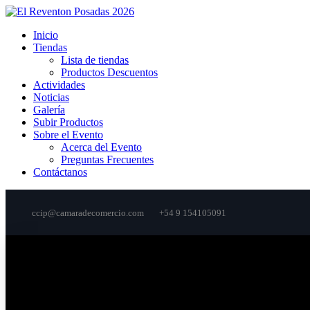
Inicio
Tiendas
Lista de tiendas
Productos Descuentos
Actividades
Noticias
Galería
Subir Productos
Sobre el Evento
Acerca del Evento
Preguntas Frecuentes
Contáctanos
ccip@camaradecomercio.com
+54 9 154105091