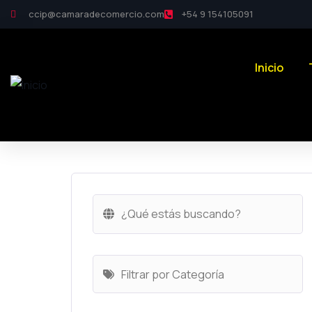
ccip@camaradecomercio.com
+54 9 154105091
Inicio