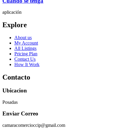
Cuando se tenga
aplicación
Explore
About us
My Account
All Listings
Pricing Plan
Contact Us
How It Work
Contacto
Ubicacion
Posadas
Enviar Correo
camaracomercioccip@gmail.com