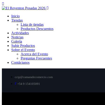
Inicio
Tiendas
Lista de tiendas
Productos Descuentos
Actividades
Noticias
Galería
Subir Productos
Sobre el Evento
Acerca del Evento
Preguntas Frecuentes
Contáctanos
ccip@camaradecomercio.com
+54 9 154105091