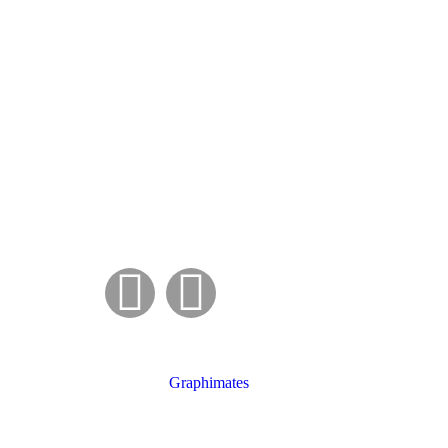
on2026 Dirección: Posadas, Misiones / Plaza San Martín –>
Entrada: libre y gratuita sin reserva previa
Elaborado por:
Graphimates