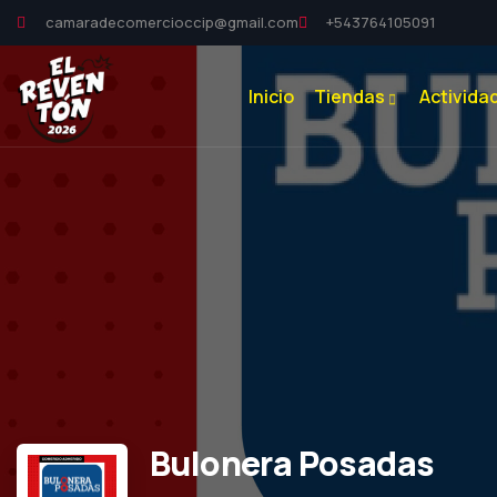
camaradecomercioccip@gmail.com
+543764105091
Inicio
Tiendas
Activida
Bulonera Posadas