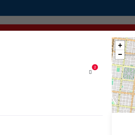
+
−
2