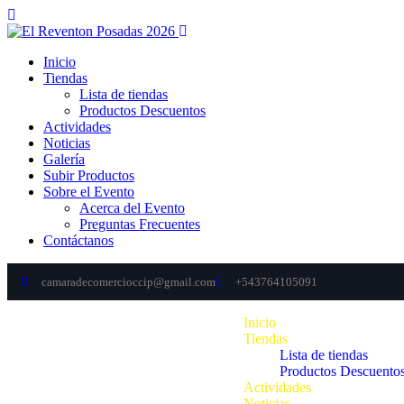
Inicio
Tiendas
Lista de tiendas
Productos Descuentos
Actividades
Noticias
Galería
Subir Productos
Sobre el Evento
Acerca del Evento
Preguntas Frecuentes
Contáctanos
camaradecomercioccip@gmail.com
+543764105091
Inicio
Tiendas
Lista de tiendas
Productos Descuento
Actividades
Noticias