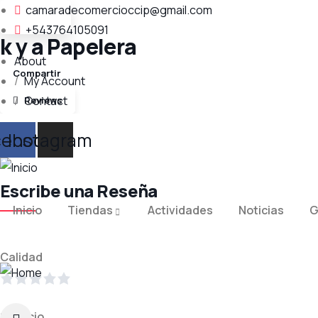
camaradecomercioccip@gmail.com
+543764105091
k y a Papelera
About
My Account
Contact
Reviews
cebook
Instagram
Escribe una Reseña
Inicio
Tiendas
Actividades
Noticias
G
Calidad
Servicio