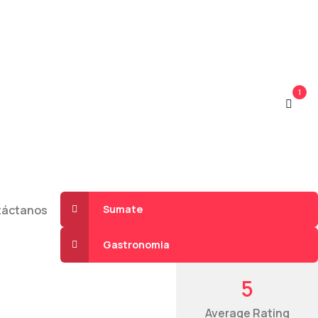
1
táctanos
Sumate
Gastronomia
5
Average Rating