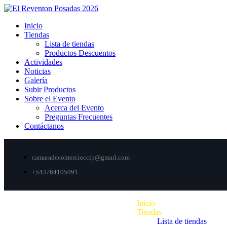
Inicio
Tiendas
Lista de tiendas
Productos Descuentos
Actividades
Noticias
Galería
Subir Productos
Sobre el Evento
Acerca del Evento
Preguntas Frecuentes
Contáctanos
camaradecomercioccip@gmail.com
+543764105091
Inicio
Tiendas
Lista de tiendas