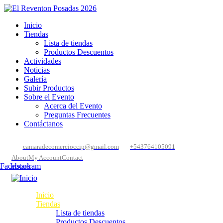
Inicio
Tiendas
Lista de tiendas
Productos Descuentos
Actividades
Noticias
Galería
Subir Productos
Sobre el Evento
Acerca del Evento
Preguntas Frecuentes
Contáctanos
camaradecomercioccip@gmail.com
+543764105091
About
My Account
Contact
Facebook
Instagram
Inicio
Tiendas
Lista de tiendas
Productos Descuentos