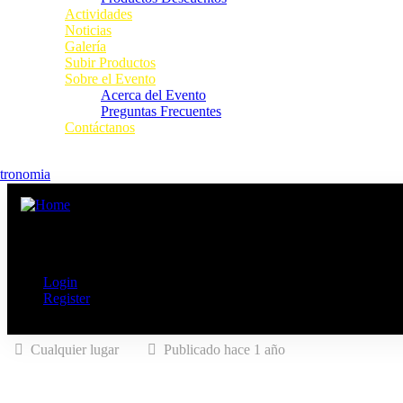
Actividades
Noticias
Galería
Subir Productos
Sobre el Evento
Acerca del Evento
Preguntas Frecuentes
Contáctanos
tronomia
Login
Register
Cualquier lugar
Publicado hace 1 año