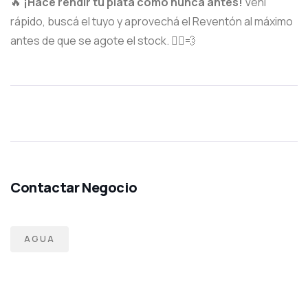
🔥
¡Hacé rendir tu plata como nunca antes!
Vení
rápido,
buscá el tuyo y aprovechá el Reventón al máximo
antes de que se agote el stock.
🏃‍♂️💨
AGUA