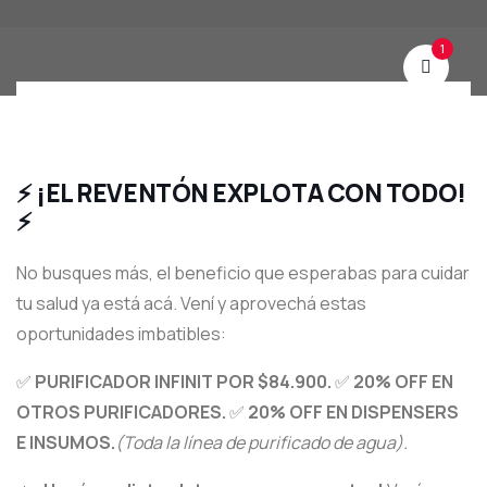
1
⚡ ¡EL REVENTÓN EXPLOTA CON TODO!
⚡
No busques más,
el beneficio que esperabas para cuidar
tu salud ya está acá.
Vení y aprovechá estas
oportunidades imbatibles:
✅
PURIFICADOR INFINIT POR $84.900.
✅
20% OFF EN
OTROS PURIFICADORES.
✅
20% OFF EN DISPENSERS
E INSUMOS.
(Toda la línea de purificado de agua).