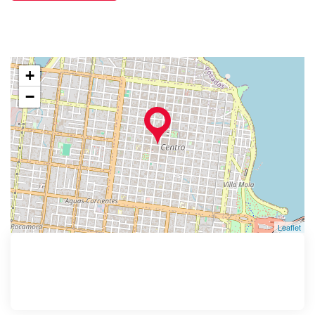
+
−
Leaflet