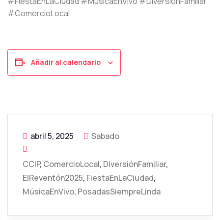
#FiestaEnLaCiudad #MúsicaEnVivo #DiversiónFamiliar
#ComercioLocal
Añadir al calendario
abril 5, 2025
Sabado
CCIP
,
ComercioLocal
,
DiversiónFamiliar
,
ElReventón2025
,
FiestaEnLaCiudad
,
MúsicaEnVivo
,
PosadasSiempreLinda