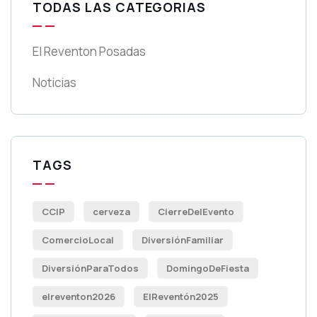
TODAS LAS CATEGORIAS
El Reventon Posadas
Noticias
TAGS
CCIP
cerveza
CierreDelEvento
ComercioLocal
DiversiónFamiliar
DiversiónParaTodos
DomingoDeFiesta
elreventon2026
ElReventón2025