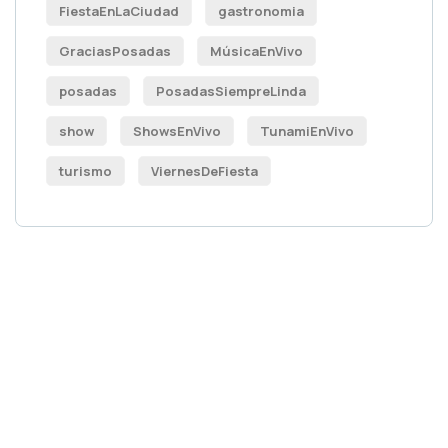
FiestaEnLaCiudad
gastronomia
GraciasPosadas
MúsicaEnVivo
posadas
PosadasSiempreLinda
show
ShowsEnVivo
TunamiEnVivo
turismo
ViernesDeFiesta
Publicidad para
socio
Publicidad para socio
Publicidad para socio