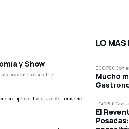
LO MAS 
omía y Show
CCIP
0 Comen
Mucho m
esta popular. La ciudad se
Gastron
CCIP
0 Comen
El Reven
Posadas: