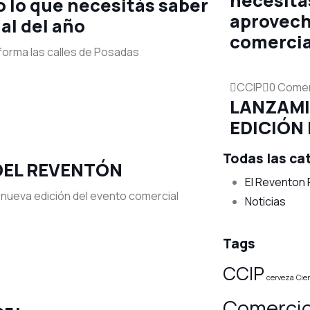
necesitá
 lo que necesitás saber
aprovech
al del año
comercia
sforma las calles de Posadas
CCIP
0 Comen
LANZAMI
EDICIÓN
Todas las ca
 DEL REVENTÓN
El Reventon
nueva edición del evento comercial
Noticias
Tags
CCIP
cerveza
Cie
Comercio