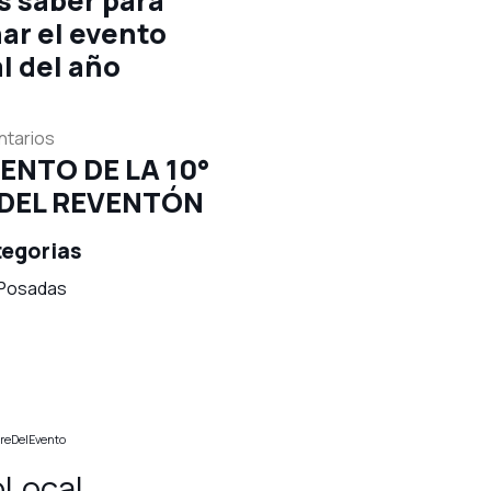
s saber para
ar el evento
l del año
tarios
ENTO DE LA 10°
 DEL REVENTÓN
tegorias
 Posadas
rreDelEvento
Local