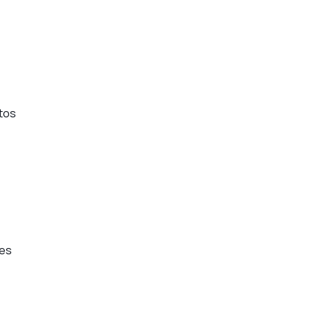
tos
tes