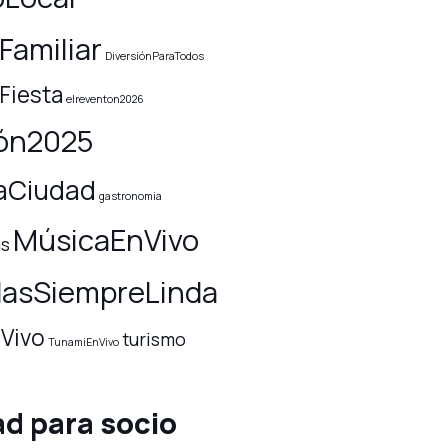
Familiar
DiversiónParaTodos
iesta
elreventon2026
ón2025
aCiudad
gastronomia
MúsicaEnVivo
as
asSiempreLinda
Vivo
turismo
TunamiEnVivo
ad para socio