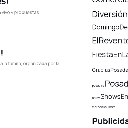
25!
Diversión
n vivo y propuestas
DomingoDeF
ElRevent
!
FiestaEnL
 la familia, organizada por la
GraciasPosad
Posad
posadas
ShowsEn
show
ViernesDeFiesta
Publicid