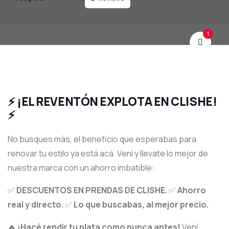
1
⚡ ¡EL REVENTÓN EXPLOTA EN CLISHE!
⚡
No busques más, el beneficio que esperabas para
renovar tu estilo ya está acá. Vení y llevate lo mejor de
nuestra marca con un ahorro imbatible:
✅
DESCUENTOS EN PRENDAS DE CLISHE.
✅
Ahorro
real y directo.
✅
Lo que buscabas, al mejor precio.
🔥
¡Hacé rendir tu plata como nunca antes!
Vení