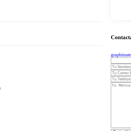
graphimat
a