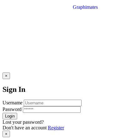
Entrada: libre y gratuita sin reserva previa
Elaborado por:
Graphimates
×
Sign In
Username
Password
Lost your password?
Don't have an account
Register
×