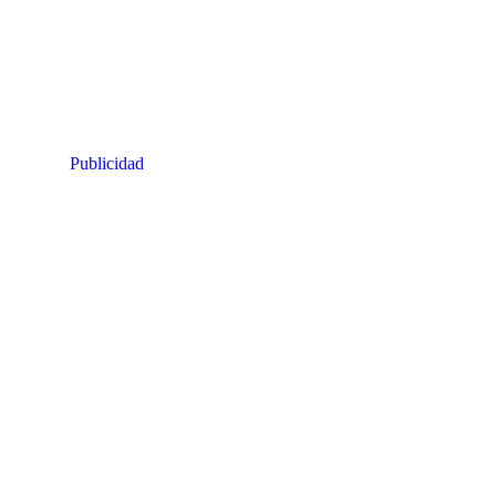
Publicidad para
socio
Publicidad para socio
Publicidad para socio
Publicidad