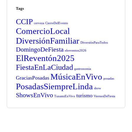
Tags
CCIP
cerveza
CierreDelEvento
ComercioLocal
DiversiónFamiliar
DiversiónParaTodos
DomingoDeFiesta
elreventon2026
ElReventón2025
FiestaEnLaCiudad
gastronomia
MúsicaEnVivo
GraciasPosadas
posadas
PosadasSiempreLinda
show
ShowsEnVivo
turismo
TunamiEnVivo
ViernesDeFiesta