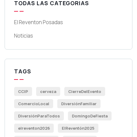
TODAS LAS CATEGORIAS
El Reventon Posadas
Noticias
TAGS
CCIP
cerveza
CierreDelEvento
ComercioLocal
DiversiónFamiliar
DiversiónParaTodos
DomingoDeFiesta
elreventon2026
ElReventón2025