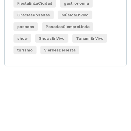
FiestaEnLaCiudad
gastronomia
GraciasPosadas
MúsicaEnVivo
posadas
PosadasSiempreLinda
show
ShowsEnVivo
TunamiEnVivo
turismo
ViernesDeFiesta
Publicidad para
socio
Publicidad para socio
Publicidad para socio