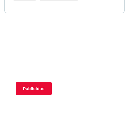
Publicidad para
socio
Publicidad para socio
Publicidad para socio
Publicidad