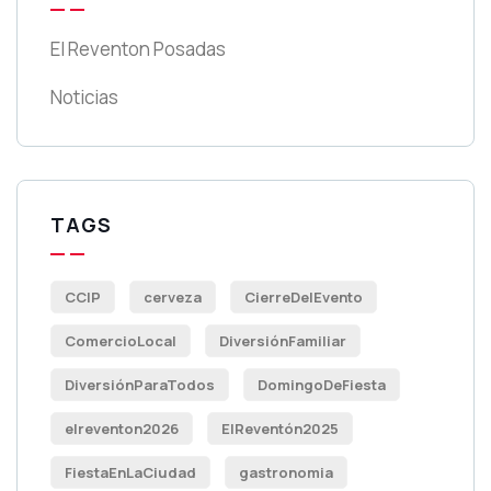
El Reventon Posadas
Noticias
TAGS
CCIP
cerveza
CierreDelEvento
ComercioLocal
DiversiónFamiliar
DiversiónParaTodos
DomingoDeFiesta
elreventon2026
ElReventón2025
FiestaEnLaCiudad
gastronomia