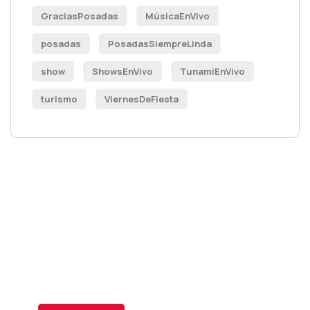
GraciasPosadas
MúsicaEnVivo
posadas
PosadasSiempreLinda
show
ShowsEnVivo
TunamiEnVivo
turismo
ViernesDeFiesta
Publicidad para
socio
Publicidad para socio
Publicidad para socio