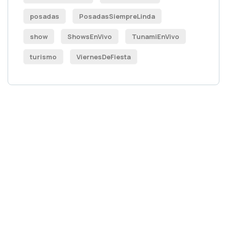
posadas
PosadasSiempreLinda
show
ShowsEnVivo
TunamiEnVivo
turismo
ViernesDeFiesta