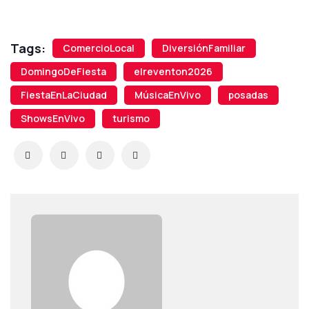
Tags:
ComercioLocal
DiversiónFamiliar
DomingoDeFiesta
elreventon2026
FiestaEnLaCiudad
MúsicaEnVivo
posadas
ShowsEnVivo
turismo