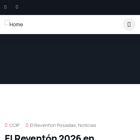
CCIP
El Reventon Posadas
,
Noticias
El Reventón 2026 en