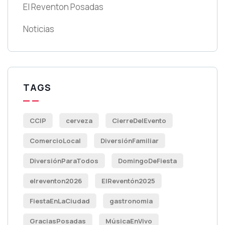
El Reventon Posadas
Noticias
TAGS
CCIP
cerveza
CierreDelEvento
ComercioLocal
DiversiónFamiliar
DiversiónParaTodos
DomingoDeFiesta
elreventon2026
ElReventón2025
FiestaEnLaCiudad
gastronomia
GraciasPosadas
MúsicaEnVivo