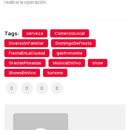
realice la operación.
Tags:
cerveza
ComercioLocal
DiversiónFamiliar
DomingoDeFiesta
FiestaEnLaCiudad
gastronomia
GraciasPosadas
MúsicaEnVivo
show
ShowsEnVivo
turismo