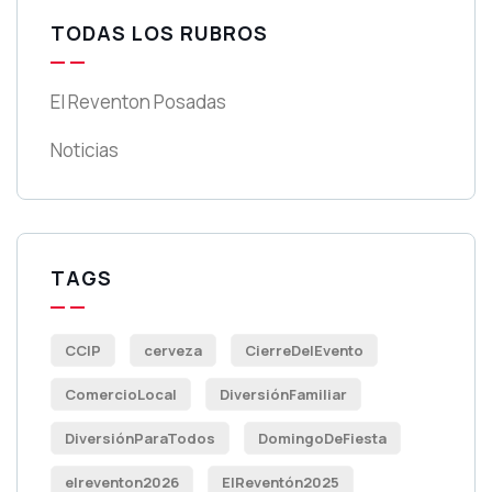
TODAS LOS RUBROS
El Reventon Posadas
Noticias
TAGS
CCIP
cerveza
CierreDelEvento
ComercioLocal
DiversiónFamiliar
DiversiónParaTodos
DomingoDeFiesta
elreventon2026
ElReventón2025