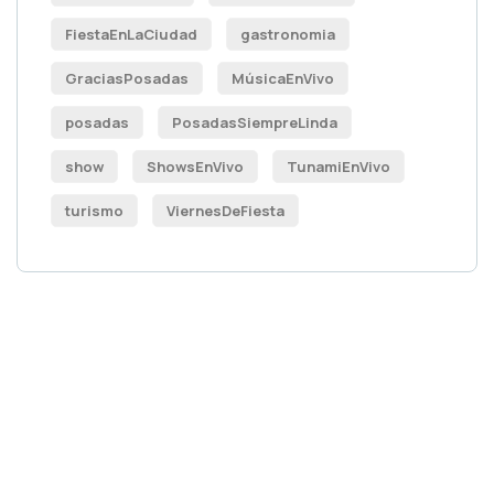
FiestaEnLaCiudad
gastronomia
GraciasPosadas
MúsicaEnVivo
posadas
PosadasSiempreLinda
show
ShowsEnVivo
TunamiEnVivo
turismo
ViernesDeFiesta